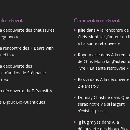
cles récents
Commentaires récents
la découverte des chaussures
julie
dans
A la rencontre de
Leguano »
Chris Montclar ,l’auteur du l
« La santé retrouvée »
la rencontre des « Bears with
nefits »
Royo Axelle
dans
A la renco
de Chris Montclar ,l’auteur 
la découverte des
livre « La santé retrouvée »
blim’audios de Stéphanie
rrieu
Riozzi
dans
A la découverte
Z-Parasit-V
la découverte du Z-Parasit-V
Donnay Christine
dans
Que
s Bijoux Bio-Quantiques
serait notre vie si l’argent
n’existait plus…
ig kugimiyas
dans
A la
découverte des bijoux Bio-