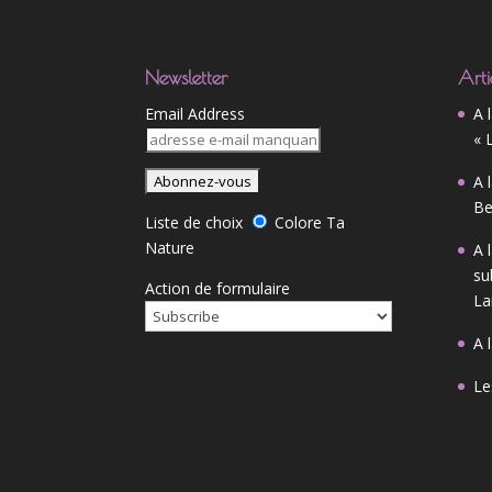
Newsletter
Arti
Email Address
A 
« 
A 
Be
Liste de choix
Colore Ta
Nature
A 
su
Action de formulaire
La
A 
Le