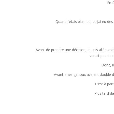
En f
Quand j’étais plus jeune, j’ai eu d
Avant de prendre une décision, je suis allée voi
venait pas de 
Donc, i
Avant, mes genoux avaient doublé de
C’est à par
Plus tard d