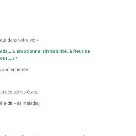
eur dans votre vie ».
s,…), émotionnel (irritabilité, à fleur de
out,…) ?
s son entièreté.
un des autres états.
-a-dit » (la maladie).