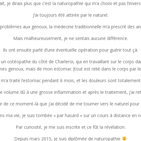
ait, je dirais plus que c’est la naturopathie qui m’a choisi et pas l’inver
J’ai toujours été attirée par le naturel.
es problèmes aux genoux, la médecine traditionnelle m’a prescrit des an
Mais malheureusement, je ne sentais aucune différence.
Ils ont ensuite parlé d’une éventuelle opération pour guérir tout çà.
r un ostéopathe du côté de Charleroi, qui en travaillant sur le corps d
mes genoux, mais de mon estomac (tout est relié dans le corps par le
l m’a traité l’estomac pendant 6 mois, et les douleurs sont totalement 
 volume dû à une grosse inflammation et après le traitement, j’ai re
tir de ce moment-là que j’ai décidé de me tourner vers le naturel pour
ans ma vie, je suis tombée « par hasard » sur un cours à distance en n
Par curiosité, je me suis inscrite et ce fût la révélation.
Depuis mars 2015, je suis diplômée de naturopathie