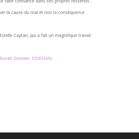
se faire confiance dans ses propres ressentis .
uver la cause du mal et non la conséquence .
telle Caytan, qui a fait un magnifique travail.
borah Donnier, DDESIGN
.