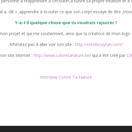
 personne à réapprendre à s’écouter,à suivre sa propre intuition et à 
mal-a -dit » ,apprendre à écouter ce que son corps essaye de dire ,tro
Y-a-t’il quelque chose que tu voudrais rajouter ?
mon projet et qui me soutiennent, ainsi que la créatrice de mon logo Es
N’hésitez pas à aller voir son site :
http://estellecaytan.com/
n site internet :
http://www.coloretanature.be/
qui a été créé par
Dé
Interview Colore Ta Nature