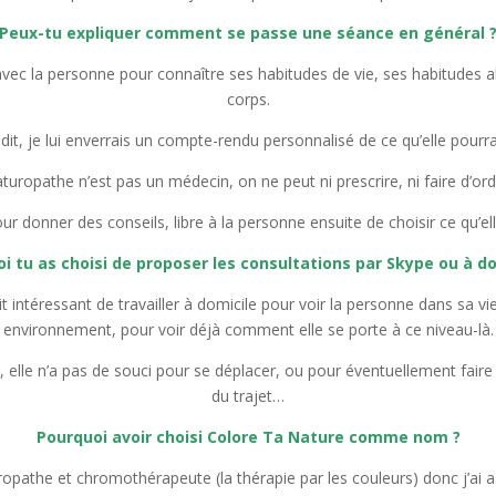
Peux-tu expliquer comment se passe une séance en général 
ec la personne pour connaître ses habitudes de vie, ses habitudes al
corps.
 dit, je lui enverrais un compte-rendu personnalisé de ce qu’elle pourrai
turopathe n’est pas un médecin, on ne peut ni prescrire, ni faire d’o
ur donner des conseils, libre à la personne ensuite de choisir ce qu’ell
i tu as choisi de proposer les consultations par Skype ou à do
rait intéressant de travailler à domicile pour voir la personne dans sa vi
environnement, pour voir déjà comment elle se porte à ce niveau-là.
, elle n’a pas de souci pour se déplacer, ou pour éventuellement faire 
du trajet…
Pourquoi avoir choisi Colore Ta Nature comme nom ?
ropathe et chromothérapeute (la thérapie par les couleurs) donc j’ai a