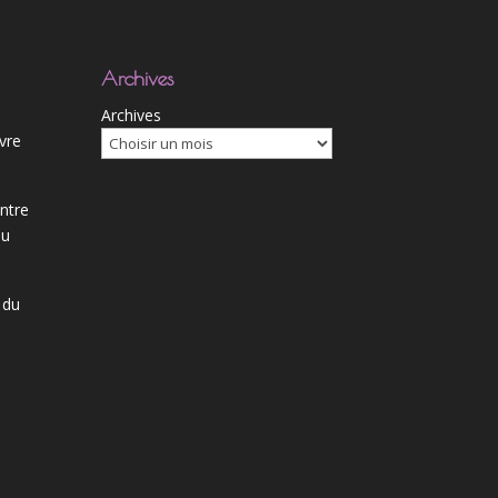
Archives
Archives
ivre
ntre
du
 du