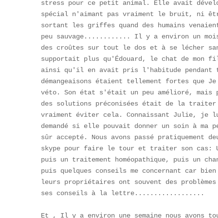
stress pour ce petit animal. Elle avait dévelo
spécial n'aimant pas vraiment le bruit, ni êtr
sortant les griffes quand des humains venaient
peu sauvage............ Il y a environ un mois
des croûtes sur tout le dos et à se lécher san
supportait plus qu'Édouard, le chat de mon fil
ainsi qu'il en avait pris l'habitude pendant t
démangeaisons étaient tellement fortes que Je 
véto. Son état s'était un peu amélioré, mais p
des solutions préconisées était de la traiter 
vraiment éviter cela. Connaissant Julie, je lu
demandé si elle pouvait donner un soin à ma pe
sûr accepté. Nous avons passé pratiquement deu
skype pour faire le tour et traiter son cas: U
puis un traitement homéopathique, puis un chan
puis quelques conseils me concernant car bien 
leurs propriétaires ont souvent des problèmes 
ses conseils à la lettre..................

Et , Il y a environ une semaine nous avons tou