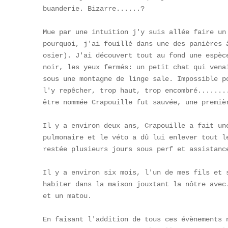
buanderie. Bizarre......?

Mue par une intuition j'y suis allée faire un 
pourquoi, j'ai fouillé dans une des panières à
osier). J'ai découvert tout au fond une espèce
noir, les yeux fermés: un petit chat qui venai
sous une montagne de linge sale. Impossible po
l'y repêcher, trop haut, trop encombré........
être nommée Crapouille fut sauvée, une premièr
Il y a environ deux ans, Crapouille a fait une
pulmonaire et le véto a dû lui enlever tout le
restée plusieurs jours sous perf et assistance
Il y a environ six mois, l'un de mes fils et s
habiter dans la maison jouxtant la nôtre avec.
et un matou.

En faisant l'addition de tous ces évènements n