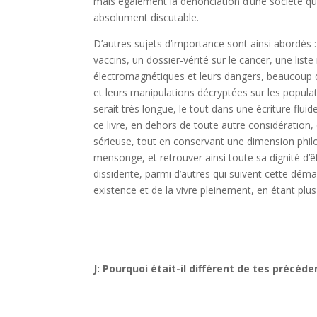
mais également la dénonciation d’une société qu
absolument discutable.
D’autres sujets d’importance sont ainsi abordés :
vaccins, un dossier-vérité sur le cancer, une lis
électromagnétiques et leurs dangers, beaucoup d’a
et leurs manipulations décryptées sur les populat
serait très longue, le tout dans une écriture flui
ce livre, en dehors de toute autre considération,
sérieuse, tout en conservant une dimension philo
mensonge, et retrouver ainsi toute sa dignité d’ê
dissidente, parmi d’autres qui suivent cette dém
existence et de la vivre pleinement, en étant pl
J: Pourquoi était-il différent de tes précéd