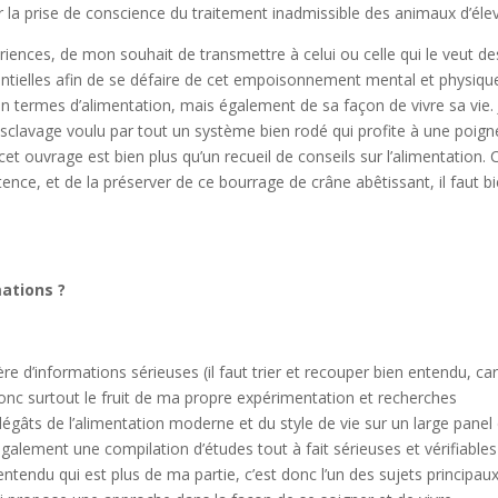
r la prise de conscience du traitement inadmissible des animaux d’éle
riences, de mon souhait de transmettre à celui ou celle qui le veut de
ntielles afin de se défaire de cet empoisonnement mental et physiqu
 termes d’alimentation, mais également de sa façon de vivre sa vie. 
sclavage voulu par tout un système bien rodé qui profite à une poign
et ouvrage est bien plus qu’un recueil de conseils sur l’alimentation. C
ence, et de la préserver de ce bourrage de crâne abêtissant, il faut bi
ations ?
e d’informations sérieuses (il faut trier et recouper bien entendu, ca
donc surtout le fruit de ma propre expérimentation et recherches
gâts de l’alimentation moderne et du style de vie sur un large panel
également une compilation d’études tout à fait sérieuses et vérifiables
ntendu qui est plus de ma partie, c’est donc l’un des sujets principaux