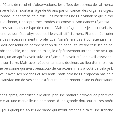
de 20 ans de recul et d’observations, les effets désastreux de l’aliment
 père fut emporté à l’âge de 66 ans par un cancer des organes digest
stomac, le pancréas et le foie. Les médecins ne lui donnaient qu’un mo
nt la chimio, il accepta mes modestes conseils. Son cancer régressa
très rare dans ce type de cancer. Mais le régime que je lui conseillais 
nt, vu son état physique, et il le vivait difficilement. Etant un épicurie
s pas nécessairement morale. Et si l’on n’arrive pas à conscientiser la
on doit consentir en compensation d’une conduite irrespectueuse de ce
 indispensable, n’est pas de mise, le dépérissement intérieur ne peut q
rs, un an après avoir suivi ce régime, à savoir qu’il en avait assez de
plus sur Terre. Mais avoir vécu un an sans douleurs au lieu d’un mois, v
une personne qui avait beaucoup de caractère, mais à côté de cela je l
œur avec ses proches et ses amis, mais cela ne lui empêcha pas hél
 satisfaction de ses sens extérieurs, au détriment d’une intériorisation
ées après, emportée elle aussi par une maladie provoquée par l’exc
re était une merveilleuse personne, d’une grande douceur et très poét
j’eus quelques soucis de santé qui m’ont amenés à faire une franch