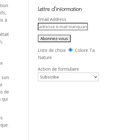
ation
Lettre d’information
ifs,
Email Address
is à
était
n,
Liste de choix
Colore Ta
Nature
ue
Action de formulaire
u son
ui
as de
 qui
ès
ique.
e