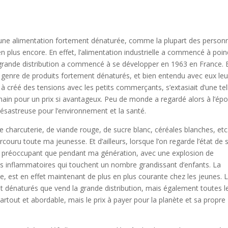
ec une alimentation fortement dénaturée, comme la plupart des person
en plus encore. En effet, l’alimentation industrielle a commencé à poi
 grande distribution a commencé à se développer en 1963 en France. 
enre de produits fortement dénaturés, et bien entendu avec eux leu
à créé des tensions avec les petits commerçants, s’extasiait d’une tel
ain pour un prix si avantageux. Peu de monde a regardé alors à l’ép
ésastreuse pour l’environnement et la santé.
charcuterie, de viande rouge, de sucre blanc, céréales blanches, etc.,
couru toute ma jeunesse. Et d’ailleurs, lorsque l’on regarde l’état de 
us préoccupant que pendant ma génération, avec une explosion de
ies inflammatoires qui touchent un nombre grandissant d’enfants. La
te, est en effet maintenant de plus en plus courante chez les jeunes. 
t dénaturés que vend la grande distribution, mais également toutes l
partout et abordable, mais le prix à payer pour la planète et sa propre