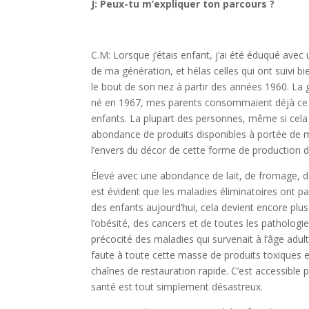
J: Peux-tu m’expliquer ton parcours ?
C.M: Lorsque j’étais enfant, j’ai été éduqué av
de ma génération, et hélas celles qui ont suivi bi
le bout de son nez à partir des années 1960. La
né en 1967, mes parents consommaient déjà ce g
enfants. La plupart des personnes, même si cela 
abondance de produits disponibles à portée de m
l’envers du décor de cette forme de production d
Élevé avec une abondance de lait, de fromage, de 
est évident que les maladies éliminatoires ont par
des enfants aujourd’hui, cela devient encore pl
l’obésité, des cancers et de toutes les patholog
précocité des maladies qui survenait à l’âge adul
faute à toute cette masse de produits toxiques e
chaînes de restauration rapide. C’est accessible 
santé est tout simplement désastreux.