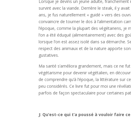
Lorsque je devins un jeune adulte, franchement 
survint avec la viande. Derrière le steak, il y avai
ans, je fus naturellement « guidé » vers des ouv
convaincre de tourner le dos à l’alimentation car
l’époque, comme la plupart des végétariens, je m
l’on a été éduqué (alimentairement) avec des goût
lorsque l’on est assez isolé dans sa démarche. Se
respect des animaux et de la nature apporte son lo
gustatives.
Ma santé s’améliora grandement, mais ce ne fut 
végétarisme pour devenir végétalien, en découvra
de comprendre qu’à l’époque, la littérature sur ce
peu considérés. Ce livre fut pour moi une révéla
parfois de façon spectaculaire pour certaines pa
J: Qu’est-ce qui t’a poussé à vouloir faire ce 