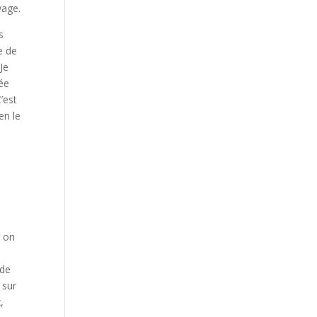
vage.
s
e de
Je
ée
’est
en le
r on
 de
 sur
,