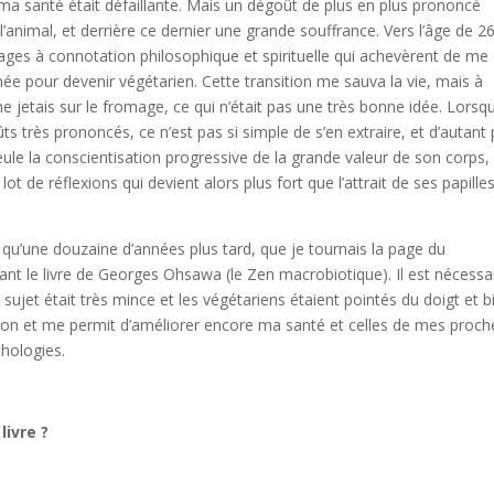
ma santé était défaillante. Mais un dégoût de plus en plus prononcé
t l’animal, et derrière ce dernier une grande souffrance. Vers l’âge de 2
rages à connotation philosophique et spirituelle qui achevèrent de me
née pour devenir végétarien. Cette transition me sauva la vie, mais à
e jetais sur le fromage, ce qui n’était pas une très bonne idée. Lorsq
s très prononcés, ce n’est pas si simple de s’en extraire, et d’autant 
ule la conscientisation progressive de la grande valeur de son corps,
t de réflexions qui devient alors plus fort que l’attrait de ses papille
qu’une douzaine d’années plus tard, que je tournais la page du
nt le livre de Georges Ohsawa (le Zen macrobiotique). Il est nécessa
 sujet était très mince et les végétariens étaient pointés du doigt et b
tion et me permit d’améliorer encore ma santé et celles de mes proch
thologies.
livre ?