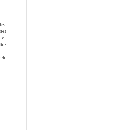
des
bies
ste
lire
r du