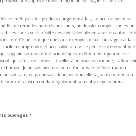
i propose une approche dans la façon de se soigner et de vivre
 les cosmétiques, les produits dangereux à fuir, la face cachée des
te inédite de remèdes naturels puissants, un dossier complet sur les on
rticles chocs sur la réalité des industries alimentaires ou autres lob
ions, etc. Ce ne sont que quelques exemples de cet ouvrage, car la li
de, facile à comprendre et accessible à tous. Je pense sincèrement que 
 qui s’appuie sur une réalité scientifique extrêmement rigoureuse et
sophique, c’est réellement s’éveiller à un nouveau monde, s’affranchi
tre humain. Je ne suis bien entendu qu’un artisan de l’information
arche salutaire, en proposant donc une nouvelle façon d’aborder son
us heureux et ainsi en rendant également son entourage heureux !
ents ouvrages ?