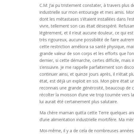
C.M: J’ai pu tristement constater, à travers plus 
industrielle sur mon entourage et mes amis. Mon
dont les métastases s’étaient installées dans l’e
vivre, tellement son cas était désespéré. Refusa
légèrement, et il n’eut aucune douleur, ce qui est 
très rigoureux, aucune possibilité de faire autreme
cette restriction améliora sa santé physique, mai
grande valeur de son corps et les efforts que l’
dernier, si cette démarche, certes difficile, mais
s’ensuivre. Je me rappelle parfaitement son discou
continuer ainsi, et quinze jours après, il n’était 
état, est déjà un exploit en soi. Mon père était 
reconnais une grande générosité, beaucoup de c
récolter la moisson d’une vie trop tournée vers la
lui aurait été certainement plus salutaire.
Ma chère maman quitta cette Terre quelques ann
d’une alimentation industrielle mortifère. Ma mè
Moi-même, il y a de cela de nombreuses années, 