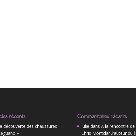
cles récents
Commentaires récents
la découverte des chaussures
julie
dans
A la rencontre de
Leguano »
Chris Montclar ,l’auteur du l