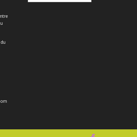
ntre
du
 du
ahom