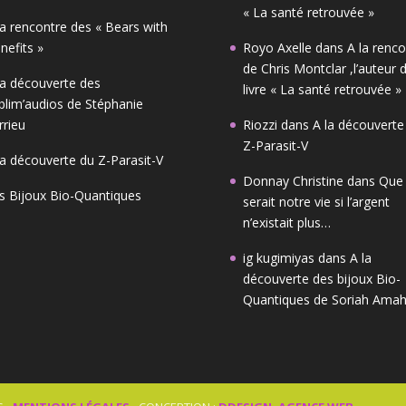
« La santé retrouvée »
la rencontre des « Bears with
nefits »
Royo Axelle
dans
A la renco
de Chris Montclar ,l’auteur 
la découverte des
livre « La santé retrouvée »
blim’audios de Stéphanie
rrieu
Riozzi
dans
A la découverte
Z-Parasit-V
la découverte du Z-Parasit-V
Donnay Christine
dans
Que
s Bijoux Bio-Quantiques
serait notre vie si l’argent
n’existait plus…
ig kugimiyas
dans
A la
découverte des bijoux Bio-
Quantiques de Soriah Am