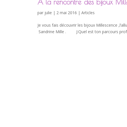
A la rencontre des bijoux Mil
par
julie
| 2 mai 2016 |
Articles
Je vous fais découvrir les bijoux Millescence ,l’a
Sandrine Mille . J:Quel est ton parcours profes