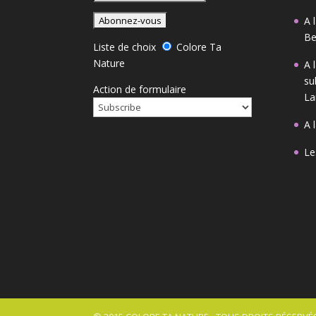
A 
Be
Liste de choix
Colore Ta
Nature
A 
su
Action de formulaire
La
A 
Le