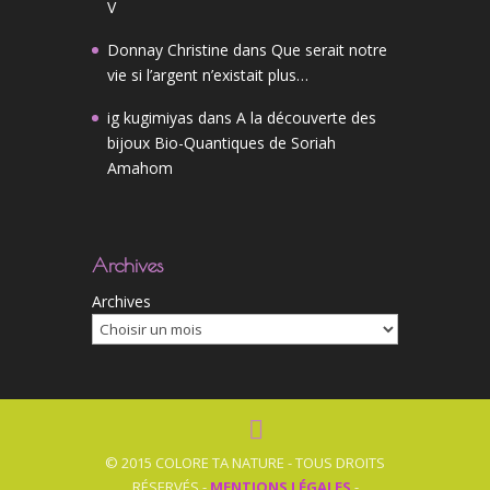
V
Donnay Christine
dans
Que serait notre
vie si l’argent n’existait plus…
ig kugimiyas
dans
A la découverte des
bijoux Bio-Quantiques de Soriah
Amahom
Archives
Archives
© 2015 COLORE TA NATURE - TOUS DROITS
RÉSERVÉS -
MENTIONS LÉGALES
-