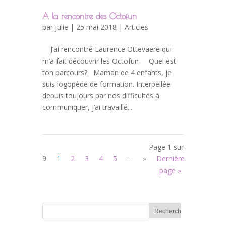
A la rencontre des Octofun
par
julie
| 25 mai 2018 |
Articles
J’ai rencontré Laurence Ottevaere qui
m’a fait découvrir les Octofun Quel est
ton parcours? Maman de 4 enfants, je
suis logopède de formation. Interpellée
depuis toujours par nos difficultés à
communiquer, j’ai travaillé...
Page 1 sur
9
1
2
3
4
5
…
»
Dernière
page »