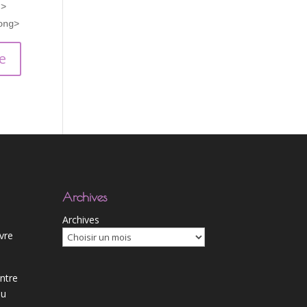
">
ong>
Archives
Archives
ivre
ntre
du