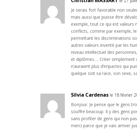
Christian MASSART
le 27 jui
Je serais fort favorable non seule
mais aussi que puisse être déval
exemple, tout ce qui est valeurs 
conflicts, comme par exemple, le
permettant les discriminations so
autres valeurs inventé par les hu
niveau intellectuel des personnes,
et diplômes…. Créer simplement d
n’auraient plus d’impactes qui pui
quelque soit sa race, son sexe, sa
Silvia Cardenas
le 18 février 
Bonjour. Je pense que le gens tro
souffre beacoup. Il y des gens pou
sans profiter de gens qui non pa
merci parce que je vais arriver j