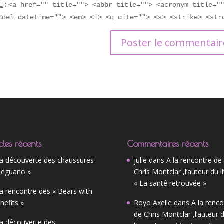
L
:
<a href="" title=""> <abbr title=""> <acronym title="
<del datetime=""> <em> <i> <q cite=""> <s> <strike> <str
cles récents
Commentaires récents
la découverte des chaussures
julie
dans
A la rencontre de
Leguano »
Chris Montclar ,l’auteur du l
« La santé retrouvée »
la rencontre des « Bears with
nefits »
Royo Axelle
dans
A la renco
de Chris Montclar ,l’auteur 
la découverte des