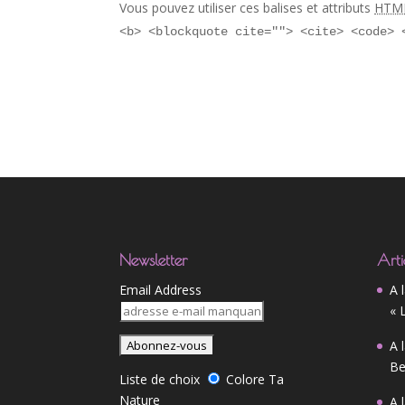
Vous pouvez utiliser ces balises et attributs
HTM
<b> <blockquote cite=""> <cite> <code> 
Newsletter
Arti
Email Address
A 
« 
A 
Be
Liste de choix
Colore Ta
Nature
A 