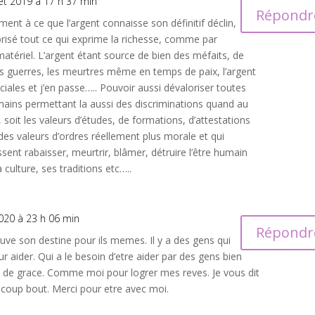
llet 2019 à 17 h 37 min
Répondr
ment à ce que l’argent connaisse son définitif déclin,
orisé tout ce qui exprime la richesse, comme par
matériel. L’argent étant source de bien des méfaits, de
s guerres, les meurtres même en temps de paix, l’argent
ciales et j’en passe….. Pouvoir aussi dévaloriser toutes
mains permettant la aussi des discriminations quand au
 soit les valeurs d’études, de formations, d’attestations
es valeurs d’ordres réellement plus morale et qui
ssent rabaisser, meurtrir, blâmer, détruire l’être humain
 culture, ses traditions etc…..
2020 à 23 h 06 min
Répondr
uve son destine pour ils memes. Il y a des gens qui
r aider. Qui a le besoin d’etre aider par des gens bien
s de grace. Comme moi pour logrer mes reves. Je vous dit
uscoup bout. Merci pour etre avec moi.