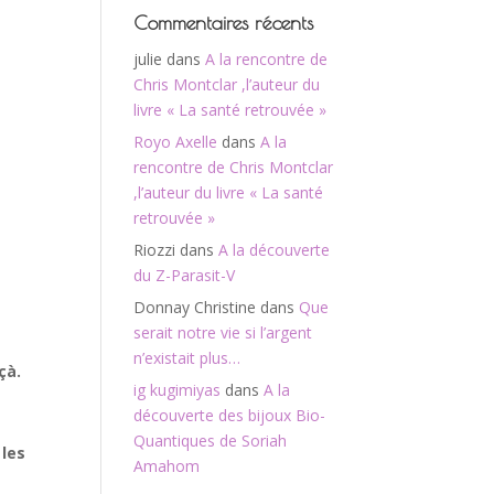
Commentaires récents
julie
dans
A la rencontre de
Chris Montclar ,l’auteur du
livre « La santé retrouvée »
Royo Axelle
dans
A la
rencontre de Chris Montclar
,l’auteur du livre « La santé
retrouvée »
Riozzi
dans
A la découverte
du Z-Parasit-V
Donnay Christine
dans
Que
serait notre vie si l’argent
n’existait plus…
çà.
ig kugimiyas
dans
A la
découverte des bijoux Bio-
Quantiques de Soriah
 les
Amahom