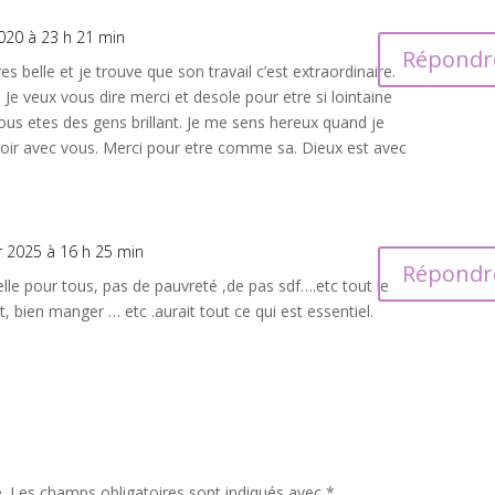
2020 à 23 h 21 min
Répondr
 belle et je trouve que son travail c’est extraordinaire.
Je veux vous dire merci et desole pour etre si lointaine
us etes des gens brillant. Je me sens hereux quand je
oir avec vous. Merci pour etre comme sa. Dieux est avec
er 2025 à 16 h 25 min
Répondr
belle pour tous, pas de pauvreté ,de pas sdf….etc tout le
bien manger … etc .aurait tout ce qui est essentiel.
.
Les champs obligatoires sont indiqués avec
*